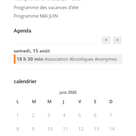
Programme des vacances d’été
Programme MAI JUIN
Agenda
<
>
samedi, 15 août
18 h 30 min
Association Alcooliques Anonymes
calendrier
juin 2026
L
M
M
J
V
S
D
1
2
3
4
5
6
7
8
9
10
11
12
13
14