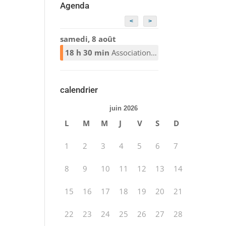
Agenda
<
>
samedi, 8 août
18 h 30 min
Association Alcooliques Anonymes
calendrier
juin 2026
L
M
M
J
V
S
D
1
2
3
4
5
6
7
8
9
10
11
12
13
14
15
16
17
18
19
20
21
22
23
24
25
26
27
28