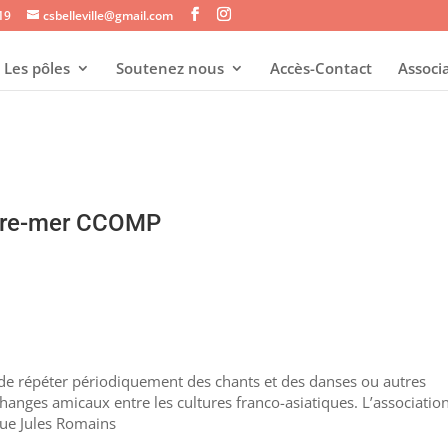
s19
csbelleville@gmail.com
Les pôles
Soutenez nous
Accès-Contact
Associ
utre-mer CCOMP
 de répéter périodiquement des chants et des danses ou autres
changes amicaux entre les cultures franco-asiatiques. L’associatio
rue Jules Romains