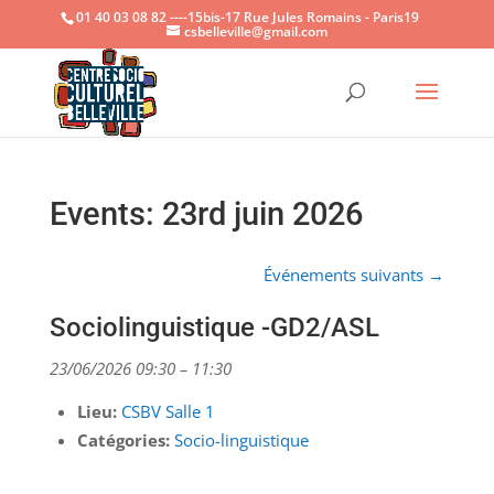
01 40 03 08 82 ----15bis-17 Rue Jules Romains - Paris19
csbelleville@gmail.com
Ouvrir la
Events: 23rd juin 2026
Événements suivants
→
Sociolinguistique -GD2/ASL
23/06/2026 09:30
–
11:30
Lieu:
CSBV Salle 1
Catégories:
Socio-linguistique