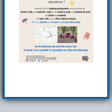
Le Procès Renversé :
Des élèves du collège Charles Péguy (Paris 19ème)
vous présentent Le procès renversé, un court-
métrage réalisé en 2023 avec le Centre
Socioculturel Belleville (Paris) et l’association Dans
Le Genre Egales. En 1972 a lieu le procès de
Bobigny. Marie-Claire Chevalier est sur le banc
des accusées pour avoir avorté, après avoir été
violée par Daniel P. Voilà ce qui aurait dû se
passer…