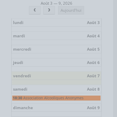
Août 3 — 9, 2026
Aujourd'hui
lundi
Août 3
mardi
Août 4
mercredi
Août 5
jeudi
Août 6
vendredi
Août 7
samedi
Août 8
samedi,
18:30
Association Alcooliques Anonymes
août
8th
dimanche
Août 9
2026