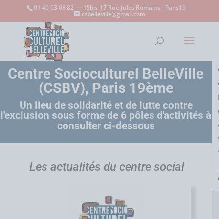
01 40 03 08 82 ----15bis-17 Rue Jules Romains - Paris19
csbelleville@gmail.com
Ouvrir la
Centre Socioculturel BelleVille
(CSBV), Paris 19ème
Un lieu de solidarité et de lutte contre
l'exclusion sous forme de 6 pôles d'activités à
consulter ci-dessous
Les actualités du centre social