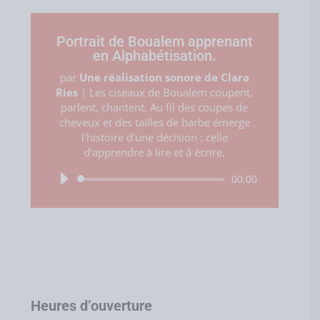
Portrait de Boualem apprenant
en Alphabétisation.
par
Une réalisation sonore de Clara
Ries
|
Les ciseaux de Boualem coupent,
parlent, chantent. Au fil des coupes de
cheveux et des tailles de barbe émerge
l'histoire d'une décision : celle
d'apprendre à lire et à écrire.
Lecteur
00:00
audio
Heures d’ouverture