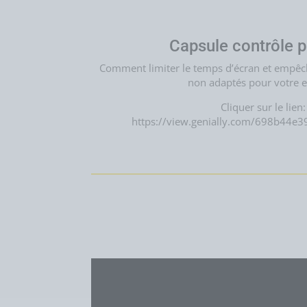
Capsule contrôle p
Comment limiter le temps d’écran et empêch
non adaptés pour votre e
Cliquer sur le lien:
https://view.genially.com/698b44e