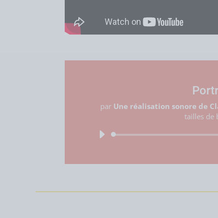
Port
par
Une réalisation sonore de C
tailles de