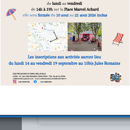
Renouvellement du proje
Un film sur la présentation de notre démarc
qui ont participé au projet.
Micro-trottoir
Réalisé dans le carde du renouvellement du pr
Belleville.