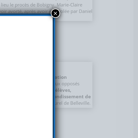
lieu le procès de Bobigny. Marie-Claire
oir avorté, après avoir été violée par Daniel
×
ilm traite de la
discrimination
res de deux garçons de milieux opposés
oupe d’élèves, parents d’élèves,
ge Charles Peguy, 19e arrondissement de
u CSBV
le centre socioculturel de Belleville.