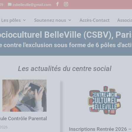
s19
csbelleville@gmail.com
Les pôles
Soutenez nous
Accès-Contact
Associ
cioculturel BelleVille (CSBV), Pa
tte contre l'exclusion sous forme de 6 pôles d'ac
Les actualités du centre social
ule Contrôle Parental
/2026
Inscriptions Rentrée 2026 –