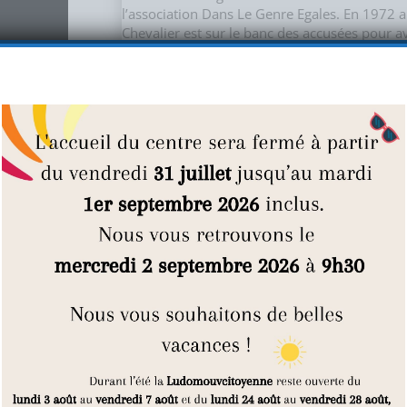
l’association Dans Le Genre Egales. En 1972 a 
Chevalier est sur le banc des accusées pour av
P. Voilà ce qui aurait dû se passer…
Le juste milieu :
Un film de Juliette
Chenais de Busscher
Le f
systémique
, il raconte les parcours scolai
pendant leur année de 6e.
Ecrit avec un gr
professeurs et acteurs sociaux du collè
Paris
. Réalisé en juin 2015
à la demande d