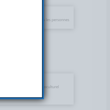
t social
he. Nous remercions toutes les personnes
ojet social du centre socioculturel