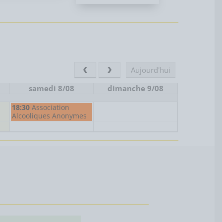
Aujourd'hui
samedi 8/08
dimanche 9/08
samedi,
18:30
Association
août
Alcooliques Anonymes
8th
2026