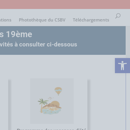
ations
Photothèque du CSBV
Téléchargements
ris 19ème
tivités à consulter ci-dessous
Ouvrir la