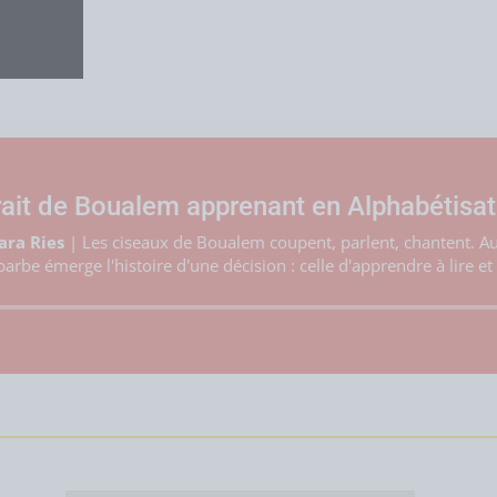
rait de Boualem apprenant en Alphabétisat
lara Ries
|
Les ciseaux de Boualem coupent, parlent, chantent. Au
 barbe émerge l'histoire d'une décision : celle d'apprendre à lire et 
Lecteur
audio