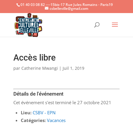
01 40 03 08 82 ----15bis-17 Rue Jules Romains - Paris19
csbelleville@gmail.com
Ouvrir la
Accès libre
par
Catherine Mwangi
|
Juil 1, 2019
Détails de l'événement
Cet événement s'est terminé le 27 octobre 2021
Lieu:
CSBV - EPN
Catégories:
Vacances