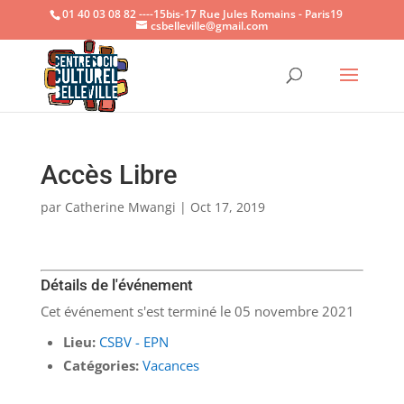
01 40 03 08 82 ----15bis-17 Rue Jules Romains - Paris19
csbelleville@gmail.com
Ouvrir la
Accès Libre
par
Catherine Mwangi
|
Oct 17, 2019
Détails de l'événement
Cet événement s'est terminé le 05 novembre 2021
Lieu:
CSBV - EPN
Catégories:
Vacances