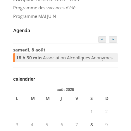
Programme des vacances d’été
Programme MAI JUIN
Agenda
<
>
samedi, 8 août
18 h 30 min
Association Alcooliques Anonymes
calendrier
août 2026
L
M
M
J
V
S
D
1
2
3
4
5
6
7
8
9