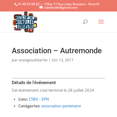
01 40 03 08 82 ----15bis-17 Rue Jules Romains - Paris19
csbelleville@gmail.com
Ouvrir la
Association – Autremonde
par
orangesolidarite
|
Oct 13, 2017
Détails de l'événement
Cet événement s'est terminé le 28 juillet 2024
Lieu:
CSBV - EPN
Catégories:
association partenaire