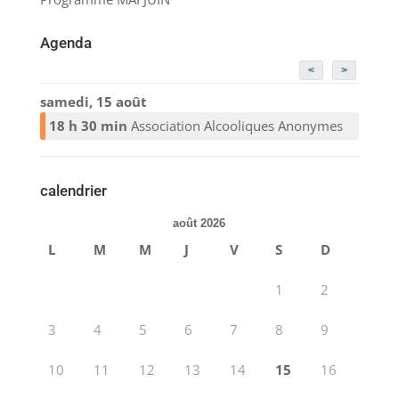
Agenda
<
>
samedi, 15 août
18 h 30 min
Association Alcooliques Anonymes
calendrier
août 2026
L
M
M
J
V
S
D
1
2
3
4
5
6
7
8
9
10
11
12
13
14
15
16