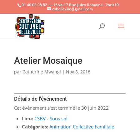
01 40 03 08 82 ----15bis-17 Rue Jules Romains - Paris19
csbelleville@gmail.com
Ouvrir la
Atelier Mosaique
par
Catherine Mwangi
|
Nov 8, 2018
Détails de l'événement
Cet événement s'est terminé le 30 juin 2022
Lieu:
CSBV - Sous sol
Catégories:
Animation Collective Familiale