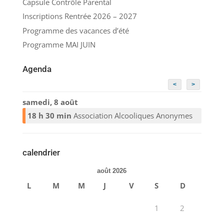
Capsule Contrôle Parental
Inscriptions Rentrée 2026 – 2027
Programme des vacances d’été
Programme MAI JUIN
Agenda
<
>
samedi, 8 août
18 h 30 min
Association Alcooliques Anonymes
calendrier
août 2026
L
M
M
J
V
S
D
1
2