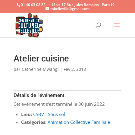
01 40 03 08 82 ----15bis-17 Rue Jules Romains - Paris19
csbelleville@gmail.com
Ouvrir la
Atelier cuisine
par
Catherine Mwangi
|
Fév 2, 2018
Détails de l'événement
Cet événement s'est terminé le 30 juin 2022
Lieu:
CSBV - Sous sol
Catégories:
Animation Collective Familiale