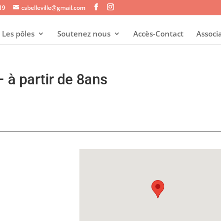
s19
csbelleville@gmail.com
Les pôles
Soutenez nous
Accès-Contact
Associ
– à partir de 8ans