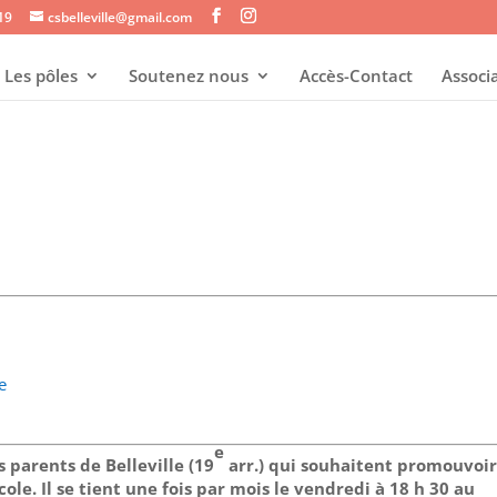
s19
csbelleville@gmail.com
Les pôles
Soutenez nous
Accès-Contact
Associ
e
e
s parents de Belleville (19
arr.) qui souhaitent promouvoi
’école. Il se tient une fois par mois le vendredi à 18 h 30 au