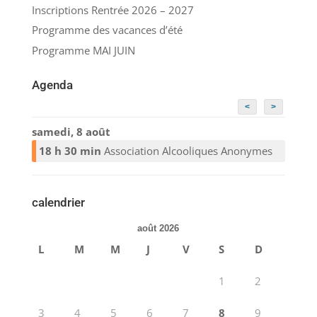
Inscriptions Rentrée 2026 – 2027
Programme des vacances d’été
Programme MAI JUIN
Agenda
<
>
samedi, 8 août
18 h 30 min
Association Alcooliques Anonymes
calendrier
août 2026
L
M
M
J
V
S
D
1
2
3
4
5
6
7
8
9