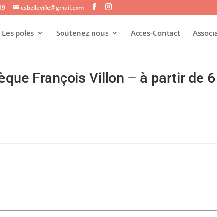
s19
csbelleville@gmail.com
Les pôles
Soutenez nous
Accès-Contact
Associ
hèque François Villon – à partir de 6