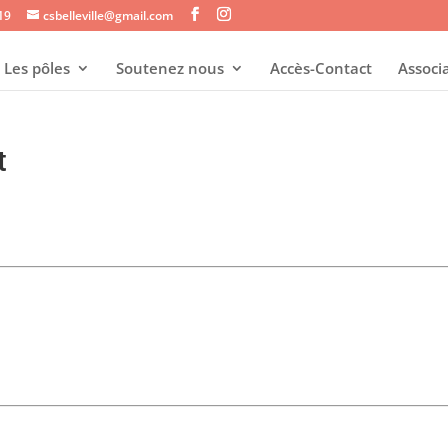
s19
csbelleville@gmail.com
Les pôles
Soutenez nous
Accès-Contact
Associ
t