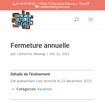
01 40 03 08 82 ----15bis-17 Rue Jules Romains - Paris19
csbelleville@gmail.com
Ouvrir la
Fermeture annuelle
par
Catherine Mwangi
|
Déc 22, 2023
Détails de l'événement
Cet événement s'est terminé le 23 décembre 2023
Catégories:
Vacances