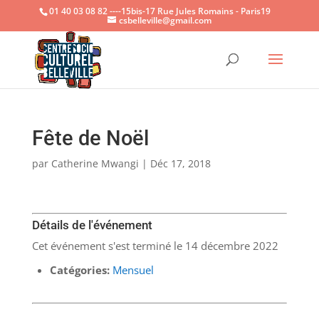
01 40 03 08 82 ----15bis-17 Rue Jules Romains - Paris19
csbelleville@gmail.com
Ouvrir la
Fête de Noël
par
Catherine Mwangi
|
Déc 17, 2018
Détails de l'événement
Cet événement s'est terminé le 14 décembre 2022
Catégories:
Mensuel