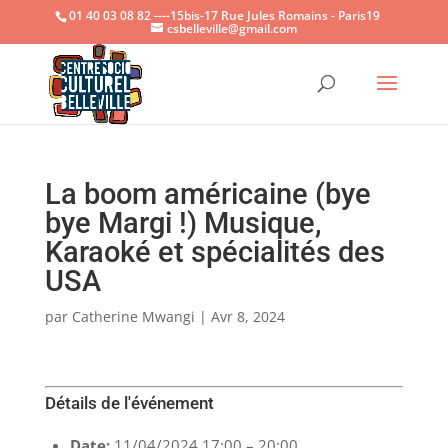
01 40 03 08 82 ----15bis-17 Rue Jules Romains - Paris19
csbelleville@gmail.com
Ouvrir la
La boom américaine (bye
bye Margi !) Musique,
Karaoké et spécialités des
USA
par
Catherine Mwangi
|
Avr 8, 2024
Détails de l'événement
Date:
11/04/2024 17:00
–
20:00