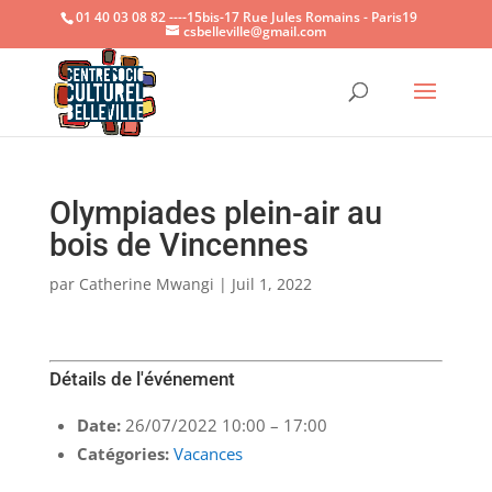
01 40 03 08 82 ----15bis-17 Rue Jules Romains - Paris19
csbelleville@gmail.com
Ouvrir la
Olympiades plein-air au
bois de Vincennes
par
Catherine Mwangi
|
Juil 1, 2022
Détails de l'événement
Date:
26/07/2022 10:00
–
17:00
Catégories:
Vacances