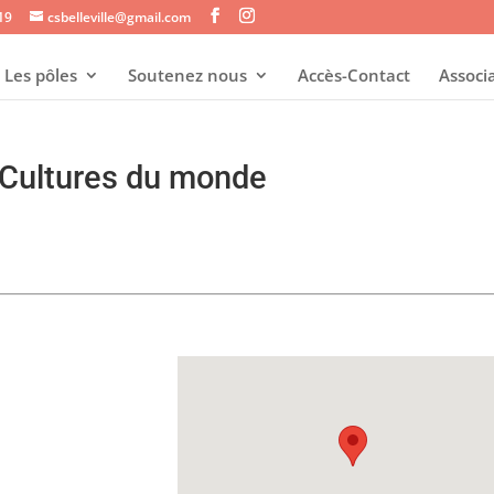
s19
csbelleville@gmail.com
Les pôles
Soutenez nous
Accès-Contact
Associ
 Cultures du monde