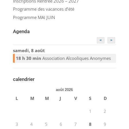
Inscriptions Rentrée 2026 – 2027
Programme des vacances d’été
Programme MAI JUIN
Agenda
<
>
samedi, 8 août
18 h 30 min
Association Alcooliques Anonymes
calendrier
août 2026
L
M
M
J
V
S
D
1
2
3
4
5
6
7
8
9