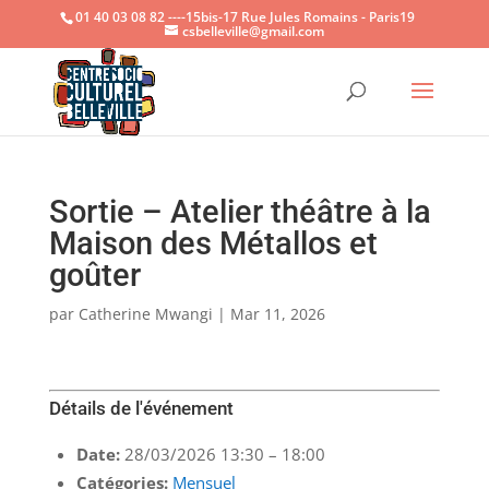
01 40 03 08 82 ----15bis-17 Rue Jules Romains - Paris19
csbelleville@gmail.com
Ouvrir la
Sortie – Atelier théâtre à la
Maison des Métallos et
goûter
par
Catherine Mwangi
|
Mar 11, 2026
Détails de l'événement
Date:
28/03/2026 13:30
–
18:00
Catégories:
Mensuel