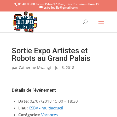
01 40 03 08 82 ----15bis-17 Rue Jules Romains - Paris19
csbelleville@gmail.com
Ouvrir la
Sortie Expo Artistes et
Robots au Grand Palais
par
Catherine Mwangi
|
Juil 6, 2018
Détails de l'événement
Date:
02/07/2018 15:00
–
18:30
Lieu:
CSBV - multiaccueil
Catégories:
Vacances