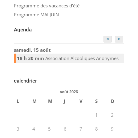
Programme des vacances d’été
Programme MAI JUIN
Agenda
<
>
samedi, 15 août
18 h 30 min
Association Alcooliques Anonymes
calendrier
août 2026
L
M
M
J
V
S
D
1
2
3
4
5
6
7
8
9