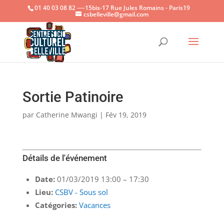
01 40 03 08 82 ----15bis-17 Rue Jules Romains - Paris19
csbelleville@gmail.com
Ouvrir la
Sortie Patinoire
par
Catherine Mwangi
|
Fév 19, 2019
Détails de l'événement
Date:
01/03/2019 13:00
–
17:30
Lieu:
CSBV - Sous sol
Catégories:
Vacances