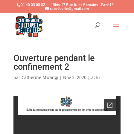
01 40 03 08 82 ----15bis-17 Rue Jules Romains - Paris19
csbelleville@gmail.com
Ouvrir la
Ouverture pendant le
confinement 2
par
Catherine Mwangi
|
Nov 3, 2020
|
actu