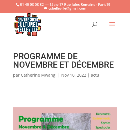
01 40 03 08 82 ----15bis-17 Rue Jules Romains - Paris19
csbelleville@gmail.com
Ouvrir la
PROGRAMME DE
NOVEMBRE ET DÉCEMBRE
par
Catherine Mwangi
|
Nov 10, 2022
|
actu