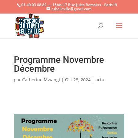
01 40 03 08 82 ----15bis-17 Rue Jules Romains - Paris19
csbelleville@gmail.com
Ouvrir la
Programme Novembre
Décembre
par
Catherine Mwangi
|
Oct 28, 2024
|
actu