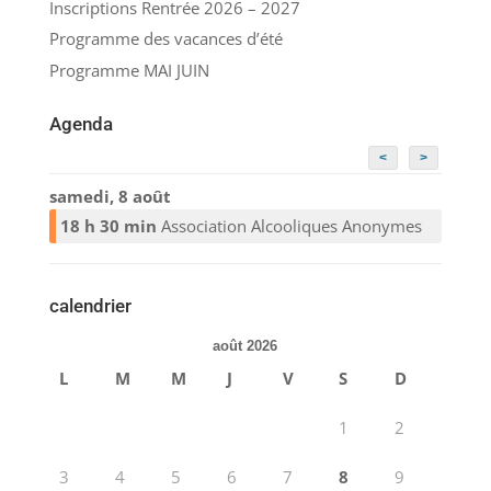
Inscriptions Rentrée 2026 – 2027
Programme des vacances d’été
Programme MAI JUIN
Agenda
<
>
samedi, 8 août
18 h 30 min
Association Alcooliques Anonymes
calendrier
août 2026
L
M
M
J
V
S
D
1
2
3
4
5
6
7
8
9