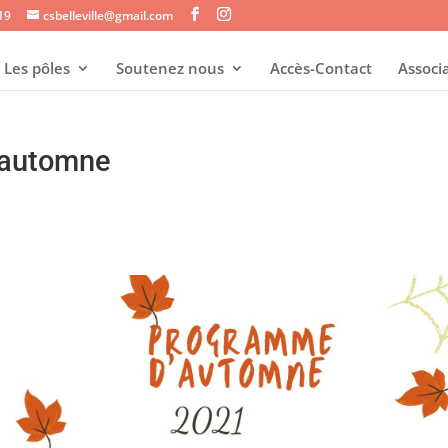
s19
csbelleville@gmail.com
Les pôles
Soutenez nous
Accès-Contact
Associ
’automne