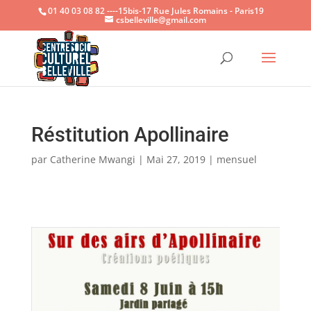
01 40 03 08 82 ----15bis-17 Rue Jules Romains - Paris19
csbelleville@gmail.com
Ouvrir la
Réstitution Apollinaire
par
Catherine Mwangi
|
Mai 27, 2019
|
mensuel